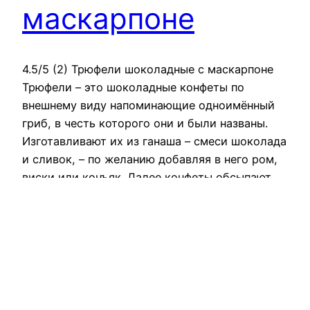
маскарпоне
4.5/5 (2) Трюфели шоколадные с маскарпоне
Трюфели – это шоколадные конфеты по
внешнему виду напоминающие одноимённый
гриб, в честь которого они и были названы.
Изготавливают их из ганаша – смеси шоколада
и сливок, – по желанию добавляя в него ром,
виски или конъяк. Далее конфеты обсыпают
какао, либо поливают шоколадной глазурью,
обваливают в орехах, шоколадной…
December 4, 2016