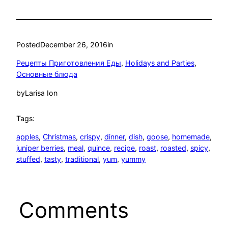
Posted
December 26, 2016
in
Рецепты Приготовления Еды
, 
Holidays and Parties
, 
Основные блюда
by
Larisa Ion
Tags:
apples
, 
Christmas
, 
crispy
, 
dinner
, 
dish
, 
goose
, 
homemade
, 
juniper berries
, 
meal
, 
quince
, 
recipe
, 
roast
, 
roasted
, 
spicy
, 
stuffed
, 
tasty
, 
traditional
, 
yum
, 
yummy
Comments