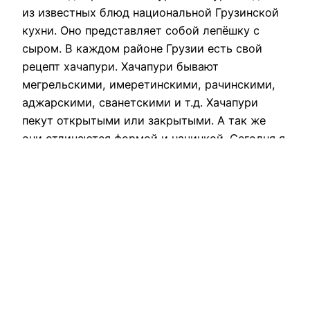
из известных блюд национальной Грузинской
кухни. Оно представляет собой лепёшку с
сыром. В каждом районе Грузии есть свой
рецепт хачапури. Хачапури бывают
мегрельскими, имеретинскими, рачинскими,
аджарскими, сванетскими и т.д. Хачапури
пекут открытыми или закрытыми. А так же
они отличаются формой и начинкой. Сегодня я
решилась первый раз приготовить…
December 9, 2016
RedNumberONE